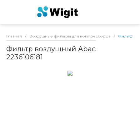
Главная
/
Воздушные фильтры для компрессоров
/
Фильтр воз
Фильтр воздушный Abac
2236106181