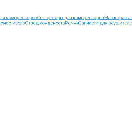
для компрессоров
Сепараторы для компрессоров
Магистральн
рное масло
Отвод конденсата
Ремни
Запчасти для осушител