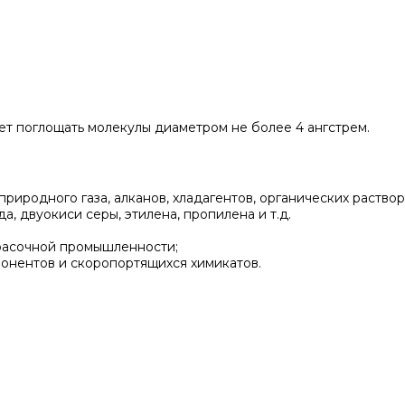
ет поглощать молекулы диаметром не более 4 ангстрем.
риродного газа, алканов, хладагентов, органических раствор
, двуокиси серы, этилена, пропилена и т.д.
красочной промышленности;
онентов и скоропортящихся химикатов.