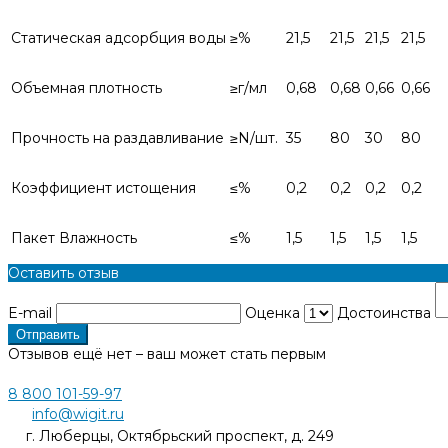
Статическая адсорбция воды
≥%
21,5
21,5
21,5
21,5
Объемная плотность
≥г/мл
0,68
0,68
0,66
0,66
Прочность на раздавливание
≥N/шт.
35
80
30
80
Коэффициент истощения
≤%
0,2
0,2
0,2
0,2
Пакет Влажность
≤%
1,5
1,5
1,5
1,5
Оставить отзыв
E-mail
Оценка
Достоинства
Отправить
Отзывов ещё нет – ваш может стать первым
8 800 101-59-97
info@wigit.ru
г. Люберцы, Октябрьский проспект, д. 249