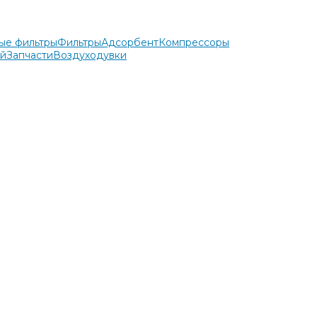
ые фильтры
Фильтры
Адсорбент
Компрессоры
ей
Запчасти
Воздуходувки