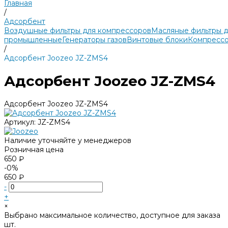
Главная
/
Адсорбент
Воздушные фильтры для компрессоров
Масляные фильтры 
промышленные
Генераторы газов
Винтовые блоки
Компрессо
/
Адсорбент Joozeo JZ-ZMS4
Адсорбент Joozeo JZ-ZMS4
Адсорбент Joozeo JZ-ZMS4
Артикул:
JZ-ZMS4
Наличие уточняйте у менеджеров
Розничная цена
650 ₽
-0%
650 ₽
-
+
×
Выбрано максимальное количество, доступное для заказа
шт.