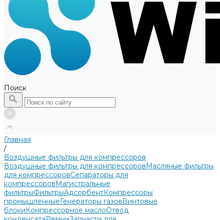
Поиск
Главная
/
Воздушные фильтры для компрессоров
Воздушные фильтры для компрессоров
Масляные фильтры
для компрессоров
Сепараторы для
компрессоров
Магистральные
фильтры
Фильтры
Адсорбент
Компрессоры
промышленные
Генераторы газов
Винтовые
блоки
Компрессорное масло
Отвод
конденсата
Ремни
Запчасти для