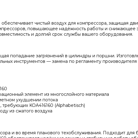
 обеспечивает чистый воздух для компрессора, защищая двиг
омпрессоров, повышающее надёжность работы и снижающее э
овместимость и долгий срок службы вашего оборудования.
ращая попадание загрязнений в цилиндры и поршни. Изготовл
иальных инструментов — замена по регламенту производителя
160
трационный элемент из многослойного материала
аметном ухудшении потока
 требующих KOA416160 (Alphabetisch)
оду из сжатого воздуха
ора и во время планового техобслуживания. Подходит для б