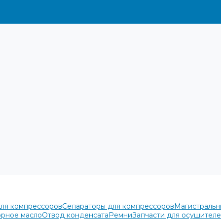
для компрессоров
Сепараторы для компрессоров
Магистральн
рное масло
Отвод конденсата
Ремни
Запчасти для осушител