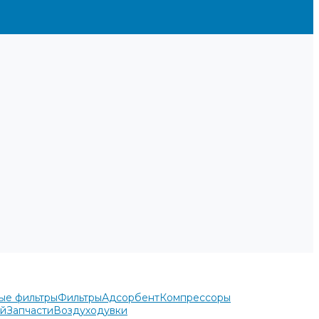
ые фильтры
Фильтры
Адсорбент
Компрессоры
ей
Запчасти
Воздуходувки