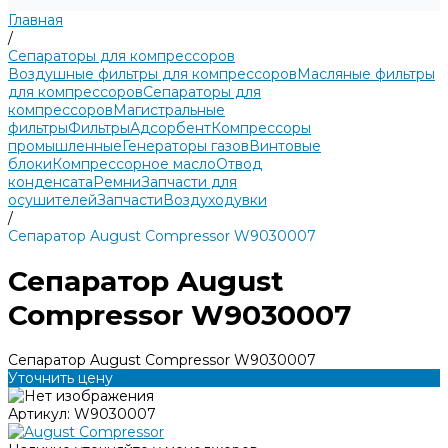
Главная
/
Сепараторы для компрессоров
Воздушные фильтры для компрессоров
Масляные фильтры
для компрессоров
Сепараторы для
компрессоров
Магистральные
фильтры
Фильтры
Адсорбент
Компрессоры
промышленные
Генераторы газов
Винтовые
блоки
Компрессорное масло
Отвод
конденсата
Ремни
Запчасти для
осушителей
Запчасти
Воздуходувки
/
Сепаратор August Compressor W9030007
Сепаратор August
Compressor W9030007
Сепаратор August Compressor W9030007
Уточнить цену
Артикул:
W9030007