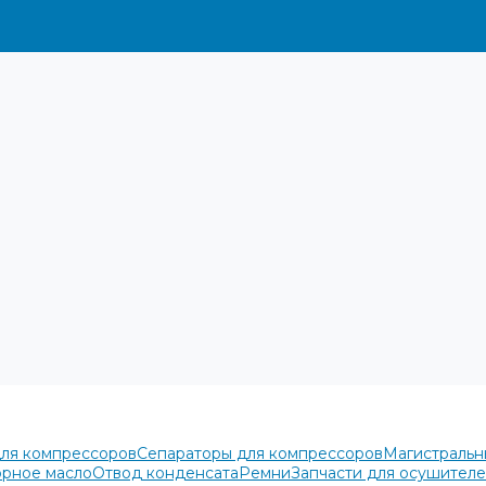
для компрессоров
Сепараторы для компрессоров
Магистральн
рное масло
Отвод конденсата
Ремни
Запчасти для осушител