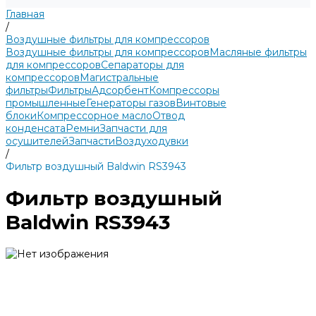
Главная
/
Воздушные фильтры для компрессоров
Воздушные фильтры для компрессоров
Масляные фильтры
для компрессоров
Сепараторы для
компрессоров
Магистральные
фильтры
Фильтры
Адсорбент
Компрессоры
промышленные
Генераторы газов
Винтовые
блоки
Компрессорное масло
Отвод
конденсата
Ремни
Запчасти для
осушителей
Запчасти
Воздуходувки
/
Фильтр воздушный Baldwin RS3943
Фильтр воздушный
Baldwin RS3943