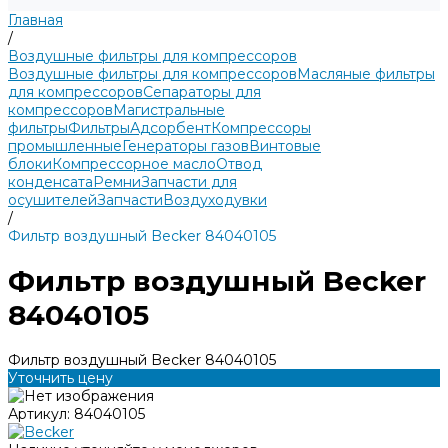
Главная
/
Воздушные фильтры для компрессоров
Воздушные фильтры для компрессоров
Масляные фильтры
для компрессоров
Сепараторы для
компрессоров
Магистральные
фильтры
Фильтры
Адсорбент
Компрессоры
промышленные
Генераторы газов
Винтовые
блоки
Компрессорное масло
Отвод
конденсата
Ремни
Запчасти для
осушителей
Запчасти
Воздуходувки
/
Фильтр воздушный Becker 84040105
Фильтр воздушный Becker
84040105
Фильтр воздушный Becker 84040105
Уточнить цену
Артикул:
84040105