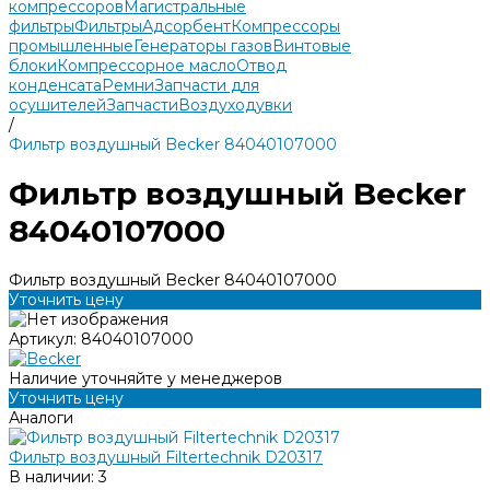
компрессоров
Магистральные
фильтры
Фильтры
Адсорбент
Компрессоры
промышленные
Генераторы газов
Винтовые
блоки
Компрессорное масло
Отвод
конденсата
Ремни
Запчасти для
осушителей
Запчасти
Воздуходувки
/
Фильтр воздушный Becker 84040107000
Фильтр воздушный Becker
84040107000
Фильтр воздушный Becker 84040107000
Уточнить цену
Артикул:
84040107000
Наличие уточняйте у менеджеров
Уточнить цену
Аналоги
Фильтр воздушный Filtertechnik D20317
В наличии: 3