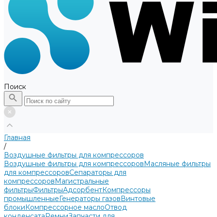
Поиск
Главная
/
Воздушные фильтры для компрессоров
Воздушные фильтры для компрессоров
Масляные фильтры
для компрессоров
Сепараторы для
компрессоров
Магистральные
фильтры
Фильтры
Адсорбент
Компрессоры
промышленные
Генераторы газов
Винтовые
блоки
Компрессорное масло
Отвод
конденсата
Ремни
Запчасти для