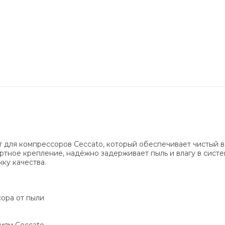
для компрессоров Ceccato, который обеспечивает чистый в
артное крепление, надёжно задерживает пыль и влагу в сист
ку качества.
ора от пыли
р
иям Ceccato