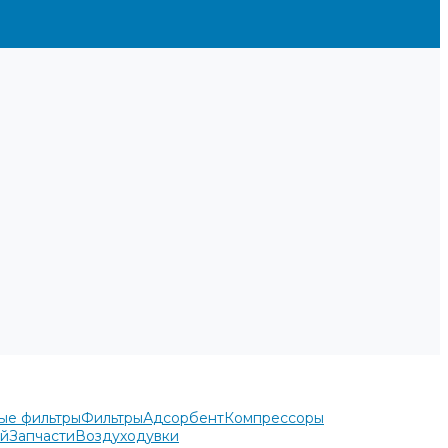
ые фильтры
Фильтры
Адсорбент
Компрессоры
ей
Запчасти
Воздуходувки