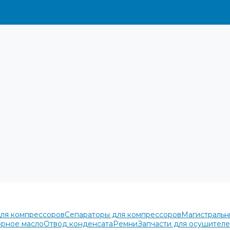
для компрессоров
Сепараторы для компрессоров
Магистральн
рное масло
Отвод конденсата
Ремни
Запчасти для осушител