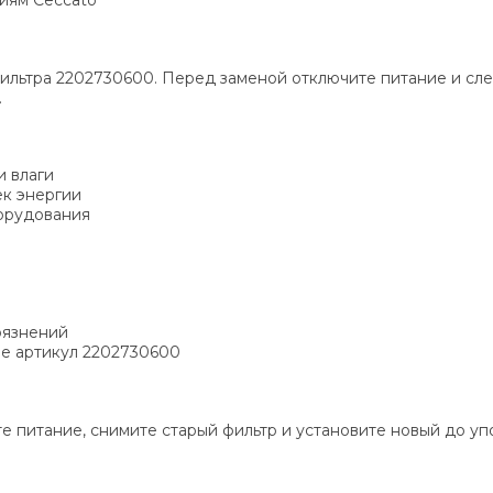
ильтра 2202730600. Перед заменой отключите питание и сле
.
и влаги
ек энергии
орудования
рязнений
ие артикул 2202730600
е питание, снимите старый фильтр и установите новый до уп