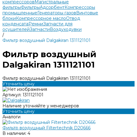
компрессоров
Магистральные
фильтры
Фильтры
Адсорбент
Компрессоры
промышленные
Генераторы газов
Винтовые
блоки
Компрессорное масло
Отвод
конденсата
Ремни
Запчасти для
осушителей
Запчасти
Воздуходувки
/
Фильтр воздушный Dalgakiran 1311121101
Фильтр воздушный
Dalgakiran 1311121101
Фильтр воздушный Dalgakiran 1311121101
Уточнить цену
Артикул:
1311121101
Наличие уточняйте у менеджеров
Уточнить цену
Аналоги
Фильтр воздушный Filtertechnik D20666
В наличии: 4