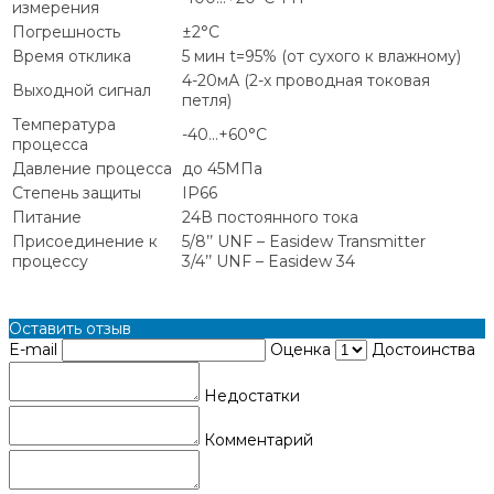
измерения
Погрешность
±2°С
Время отклика
5 мин t=95% (от сухого к влажному)
4-20мА (2-х проводная токовая
Выходной сигнал
петля)
Температура
-40...+60°С
процесса
Давление процесса
до 45МПа
Степень защиты
IP66
Питание
24В постоянного тока
Присоединение к
5/8’’ UNF – Easidew Transmitter
процессу
3/4’’ UNF – Easidew 34
Оставить отзыв
E-mail
Оценка
Достоинства
Недостатки
Комментарий