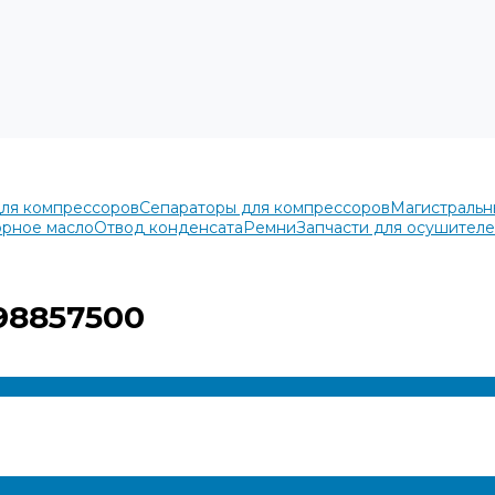
для компрессоров
Сепараторы для компрессоров
Магистральн
рное масло
Отвод конденсата
Ремни
Запчасти для осушител
98857500