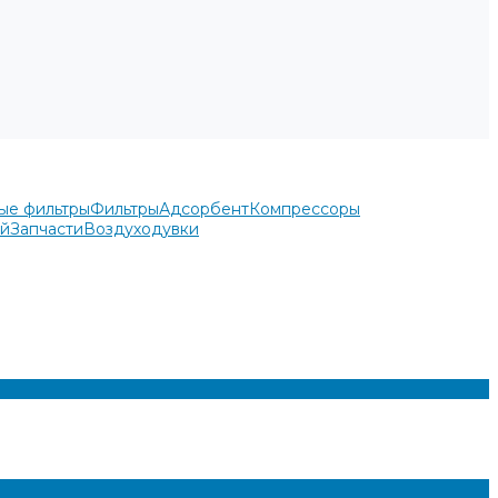
ые фильтры
Фильтры
Адсорбент
Компрессоры
ей
Запчасти
Воздуходувки