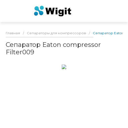
Главная
/
Сепараторы для компрессоров
/
Сепаратор Eaton co
Сепаратор Eaton compressor
Filter009