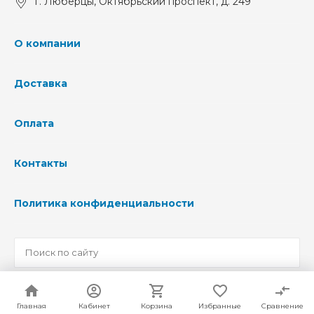
г. Люберцы, Октябрьский проспект, д. 249
О компании
Доставка
Оплата
Контакты
Политика конфиденциальности
© 2026 ООО «Вигит» — Все права защищены
Главная
Главная
Кабинет
Кабинет
Корзина
Корзина
Избранные
Избранные
Сравнение
Сравнение