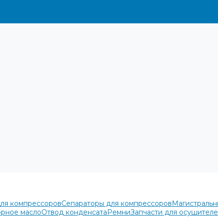
для компрессоров
Сепараторы для компрессоров
Магистральн
рное масло
Отвод конденсата
Ремни
Запчасти для осушител