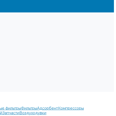
ые фильтры
Фильтры
Адсорбент
Компрессоры
ей
Запчасти
Воздуходувки