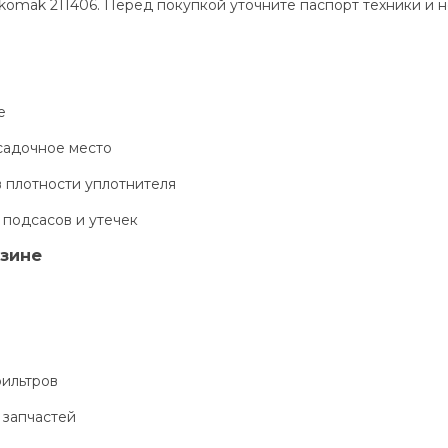
omak 211406. Перед покупкой уточните паспорт техники и н
е
садочное место
в плотности уплотнителя
 подсасов и утечек
азине
фильтров
 запчастей