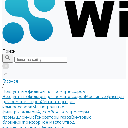
Поиск
Главная
/
Воздушные фильтры для компрессоров
Воздушные фильтры для компрессоров
Масляные фильтры
для компрессоров
Сепараторы для
компрессоров
Магистральные
фильтры
Фильтры
Адсорбент
Компрессоры
промышленные
Генераторы газов
Винтовые
блоки
Компрессорное масло
Отвод
конденсата
Ремни
Запчасти для