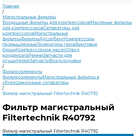
Главная
/
Магистральные фильтры
Воздушные фильтры для компрессоров
Масляные фильтры
для компрессоров
Сепараторы для
компрессоров
Магистральные
фильтры
Фильтры
Адсорбент
Компрессоры
промышленные
Генераторы газов
Винтовые
блоки
Компрессорное масло
Отвод
конденсата
Ремни
Запчасти для
осушителей
Запчасти
Воздуходувки
/
Фильтроэлементы
Фильтроэлементы
Магистральные фильтры в
сборе
Циклонные сепараторы
/
Фильтр магистральный Filtertechnik R40792
Фильтр магистральный
Filtertechnik R40792
Фильтр магистральный Filtertechnik R40792