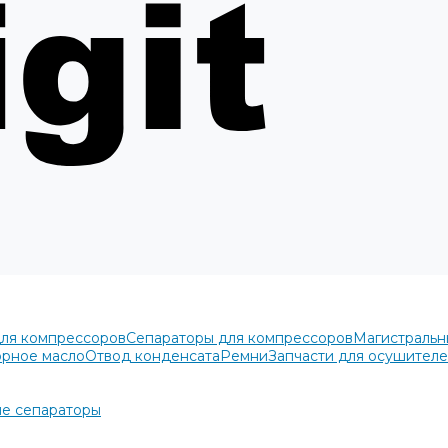
для компрессоров
Сепараторы для компрессоров
Магистральн
рное масло
Отвод конденсата
Ремни
Запчасти для осушител
е сепараторы