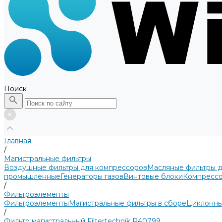
Поиск
Главная
/
Магистральные фильтры
Воздушные фильтры для компрессоров
Масляные фильтры 
промышленные
Генераторы газов
Винтовые блоки
Компрессо
/
Фильтроэлементы
Фильтроэлементы
Магистральные фильтры в сборе
Циклонны
/
Фильтр магистральный Filtertechnik R40799