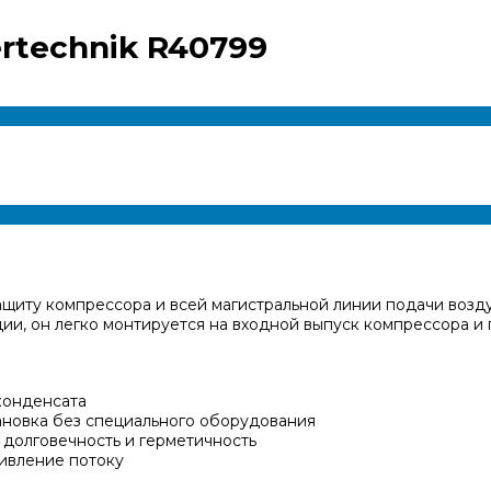
rtechnik R40799
защиту компрессора и всей магистральной линии подачи воз
ции, он легко монтируется на входной выпуск компрессора и 
 конденсата
ановка без специального оборудования
долговечность и герметичность
ивление потоку