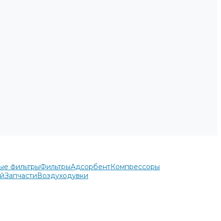
ые фильтры
Фильтры
Адсорбент
Компрессоры
ей
Запчасти
Воздуходувки