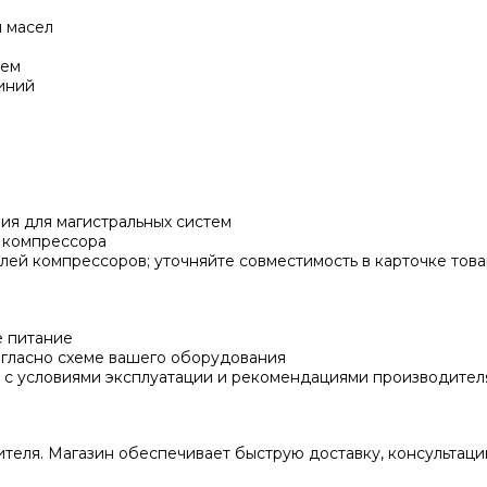
и масел
ием
иний
ия для магистральных систем
е компрессора
ей компрессоров; уточняйте совместимость в карточке това
е питание
огласно схеме вашего оборудования
 с условиями эксплуатации и рекомендациями производител
одителя. Магазин обеспечивает быструю доставку, консультац