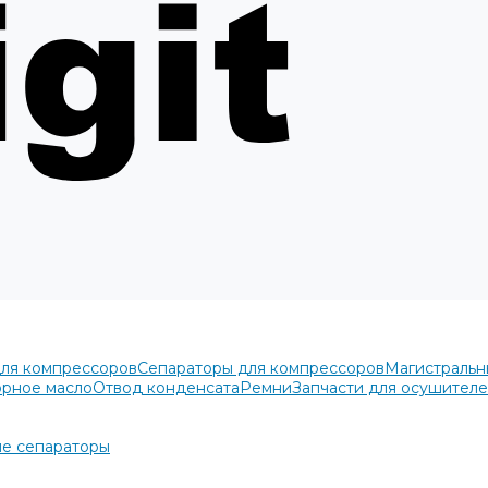
для компрессоров
Сепараторы для компрессоров
Магистральн
рное масло
Отвод конденсата
Ремни
Запчасти для осушител
е сепараторы