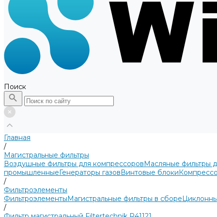
Поиск
Главная
/
Магистральные фильтры
Воздушные фильтры для компрессоров
Масляные фильтры 
промышленные
Генераторы газов
Винтовые блоки
Компрессо
/
Фильтроэлементы
Фильтроэлементы
Магистральные фильтры в сборе
Циклонны
/
Фильтр магистральный Filtertechnik R41121