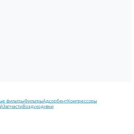
ые фильтры
Фильтры
Адсорбент
Компрессоры
ей
Запчасти
Воздуходувки