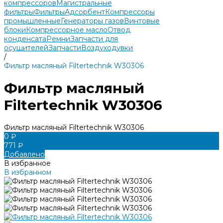
компрессоров
Магистральные
фильтры
Фильтры
Адсорбент
Компрессоры
промышленные
Генераторы газов
Винтовые
блоки
Компрессорное масло
Отвод
конденсата
Ремни
Запчасти для
осушителей
Запчасти
Воздуходувки
/
Фильтр масляный Filtertechnik W30306
Фильтр масляный
Filtertechnik W30306
Фильтр масляный Filtertechnik W30306
0 ₽
771 ₽
Добавлено
В избранное
В избранном