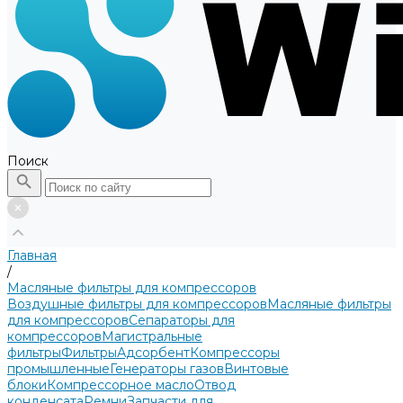
Поиск
Главная
/
Масляные фильтры для компрессоров
Воздушные фильтры для компрессоров
Масляные фильтры
для компрессоров
Сепараторы для
компрессоров
Магистральные
фильтры
Фильтры
Адсорбент
Компрессоры
промышленные
Генераторы газов
Винтовые
блоки
Компрессорное масло
Отвод
конденсата
Ремни
Запчасти для