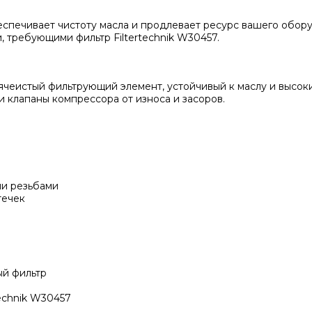
еспечивает чистоту масла и продлевает ресурс вашего обор
 требующими фильтр Filtertechnik W30457.
оячеистый фильтрующий элемент, устойчивый к маслу и высо
и клапаны компрессора от износа и засоров.
ми резьбами
течек
ый фильтр
echnik W30457