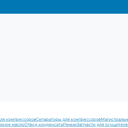
для компрессоров
Сепараторы для компрессоров
Магистральн
рное масло
Отвод конденсата
Ремни
Запчасти для осушител