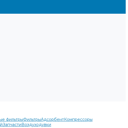
ые фильтры
Фильтры
Адсорбент
Компрессоры
ей
Запчасти
Воздуходувки