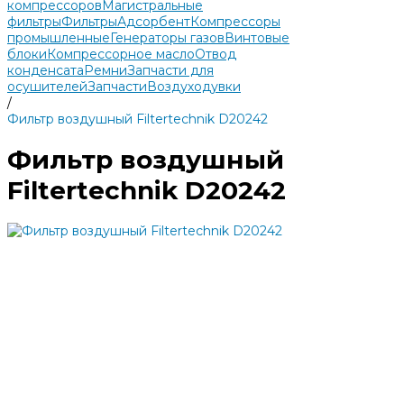
компрессоров
Магистральные
фильтры
Фильтры
Адсорбент
Компрессоры
промышленные
Генераторы газов
Винтовые
блоки
Компрессорное масло
Отвод
конденсата
Ремни
Запчасти для
осушителей
Запчасти
Воздуходувки
/
Фильтр воздушный Filtertechnik D20242
Фильтр воздушный
Filtertechnik D20242