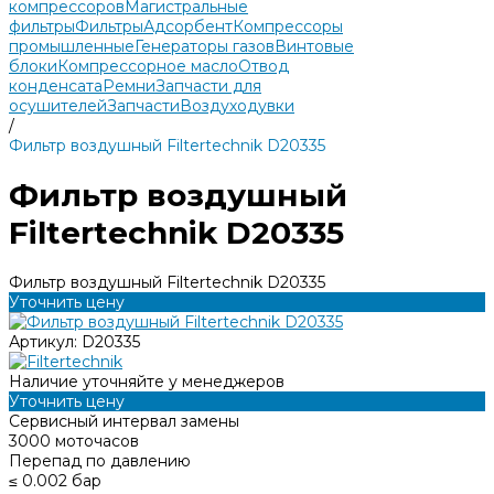
компрессоров
Магистральные
фильтры
Фильтры
Адсорбент
Компрессоры
промышленные
Генераторы газов
Винтовые
блоки
Компрессорное масло
Отвод
конденсата
Ремни
Запчасти для
осушителей
Запчасти
Воздуходувки
/
Фильтр воздушный Filtertechnik D20335
Фильтр воздушный
Filtertechnik D20335
Фильтр воздушный Filtertechnik D20335
Уточнить цену
Артикул:
D20335
Наличие уточняйте у менеджеров
Уточнить цену
Сервисный интервал замены
3000 моточасов
Перепад по давлению
≤ 0.002 бар