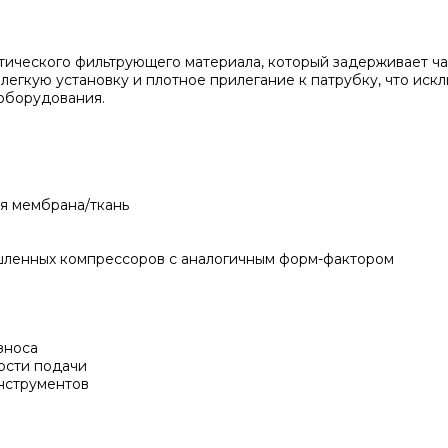
етического фильтрующего материала, который задерживает ч
легкую установку и плотное прилегание к патрубку, что иск
оборудования.
я мембрана/ткань
шленных компрессоров с аналогичным форм-фактором
й
зноса
ости подачи
нструментов