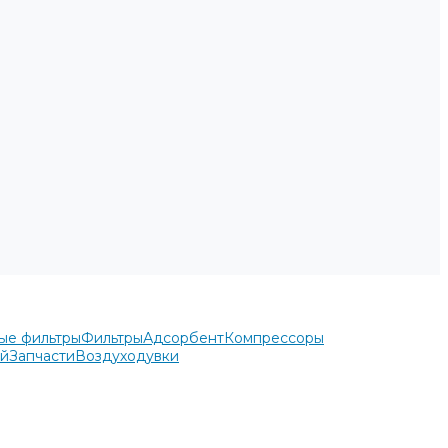
ые фильтры
Фильтры
Адсорбент
Компрессоры
ей
Запчасти
Воздуходувки