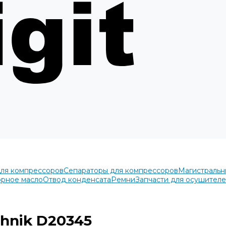
для компрессоров
Сепараторы для компрессоров
Магистральн
рное масло
Отвод конденсата
Ремни
Запчасти для осушител
hnik D20345