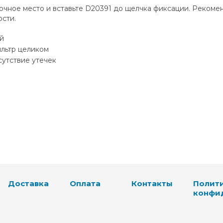
дочное место и вставьте D20391 до щелчка фиксации. Рекоме
сти.
й
ильтр целиком
сутствие утечек
Доставка
Оплата
Контакты
Полит
конфи