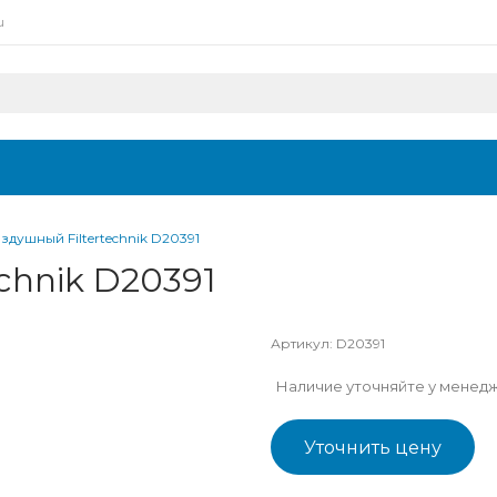
u
здушный Filtertechnik D20391
chnik D20391
Артикул:
D20391
Наличие уточняйте у менед
Уточнить цену