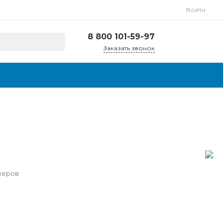
Войти
8 800 101-59-97
Заказать звонок
8 800 101-59-97
г. Люберцы,
Октябрьский
проспект, д. 249
Пн-Пт, с 9:00-18:00
info@wigit.ru
жеров