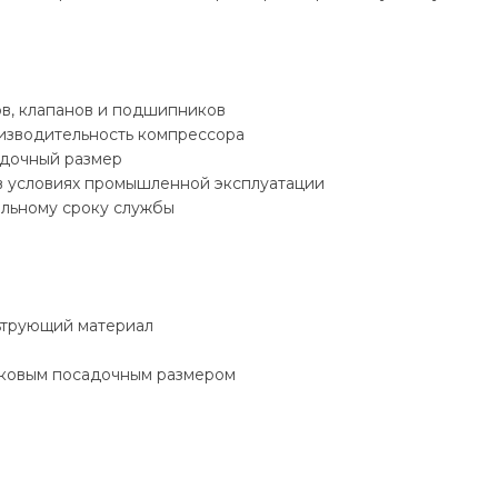
в, клапанов и подшипников
изводительность компрессора
адочный размер
в условиях промышленной эксплуатации
ельному сроку службы
ьтрующий материал
наковым посадочным размером