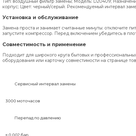
Тип: воздушный фильтр замены; Модель: D20409; Назначени
корпус; Цвет: черный/серый. Рекомендуемый интервал замен
Установка и обслуживание
Замена проста и занимает считанные минуты: отключите пи
запустите компрессор. Перед включением убедитесь в плот
Совместимость и применение
Подходит для широкого круга бытовых и профессиональных 
оборудования или карточку совместимости на странице тов
Сервисный интервал замены
3000 моточасов
Перепад по давлению
≤ 0.002 бар