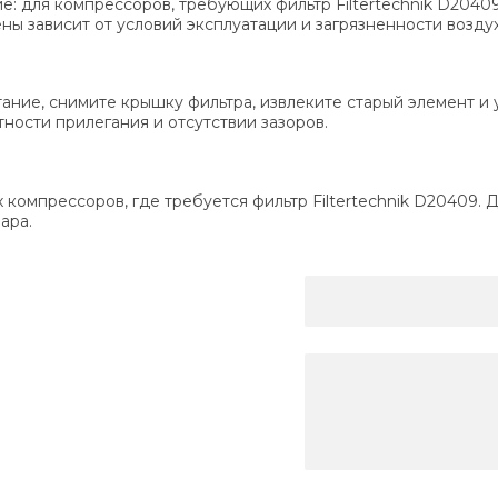
е: для компрессоров, требующих фильтр Filtertechnik D204
ы зависит от условий эксплуатации и загрязненности воздух
тание, снимите крышку фильтра, извлеките старый элемент и
ности прилегания и отсутствии зазоров.
компрессоров, где требуется фильтр Filtertechnik D20409.
ара.