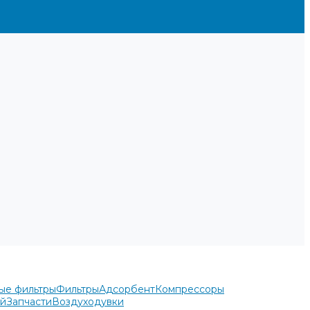
ые фильтры
Фильтры
Адсорбент
Компрессоры
ей
Запчасти
Воздуходувки