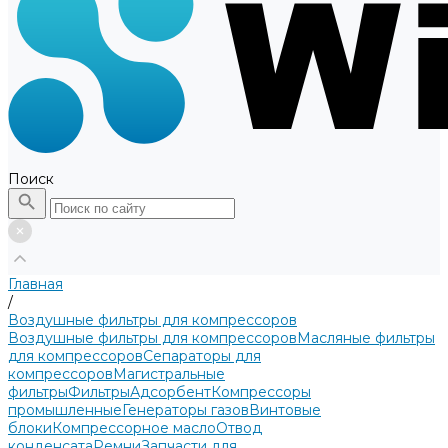
Поиск
Главная
/
Воздушные фильтры для компрессоров
Воздушные фильтры для компрессоров
Масляные фильтры
для компрессоров
Сепараторы для
компрессоров
Магистральные
фильтры
Фильтры
Адсорбент
Компрессоры
промышленные
Генераторы газов
Винтовые
блоки
Компрессорное масло
Отвод
конденсата
Ремни
Запчасти для