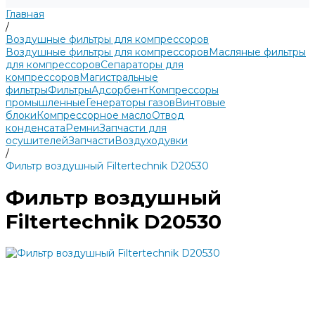
Главная
/
Воздушные фильтры для компрессоров
Воздушные фильтры для компрессоров
Масляные фильтры
для компрессоров
Сепараторы для
компрессоров
Магистральные
фильтры
Фильтры
Адсорбент
Компрессоры
промышленные
Генераторы газов
Винтовые
блоки
Компрессорное масло
Отвод
конденсата
Ремни
Запчасти для
осушителей
Запчасти
Воздуходувки
/
Фильтр воздушный Filtertechnik D20530
Фильтр воздушный
Filtertechnik D20530