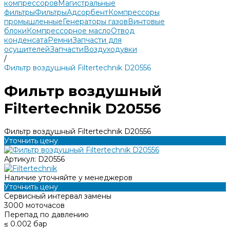
компрессоров
Магистральные
фильтры
Фильтры
Адсорбент
Компрессоры
промышленные
Генераторы газов
Винтовые
блоки
Компрессорное масло
Отвод
конденсата
Ремни
Запчасти для
осушителей
Запчасти
Воздуходувки
/
Фильтр воздушный Filtertechnik D20556
Фильтр воздушный
Filtertechnik D20556
Фильтр воздушный Filtertechnik D20556
Уточнить цену
Артикул:
D20556
Наличие уточняйте у менеджеров
Уточнить цену
Сервисный интервал замены
3000 моточасов
Перепад по давлению
≤ 0.002 бар