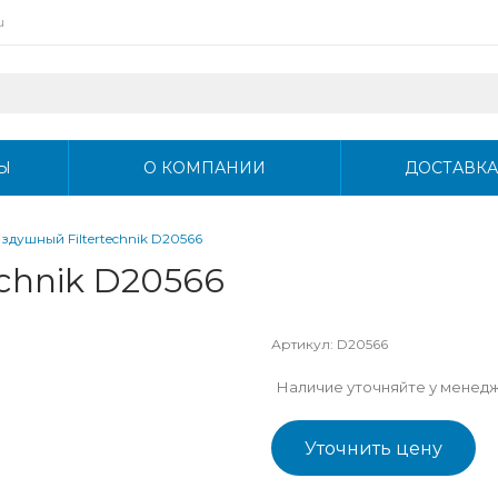
u
Ы
О КОМПАНИИ
ДОСТАВКА
здушный Filtertechnik D20566
chnik D20566
Артикул:
D20566
Наличие уточняйте у менед
Уточнить цену