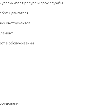
то увеличивает ресурс и срок службы
аботы двигателя
ных инструментов
элемент
ост в обслуживании
борудования