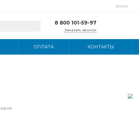
Войти
8 800 101-59-97
Заказать звонок
8 800 101-59-97
ОПЛАТА
КОНТАКТЫ
г. Люберцы,
Октябрьский
проспект, д. 249
Пн-Пт, с 9:00-18:00
info@wigit.ru
жеров