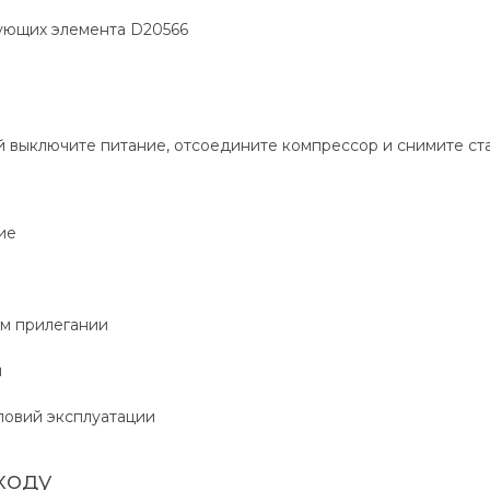
бующих элемента D20566
й выключите питание, отсоедините компрессор и снимите ста
ие
ом прилегании
и
ловий эксплуатации
ходу