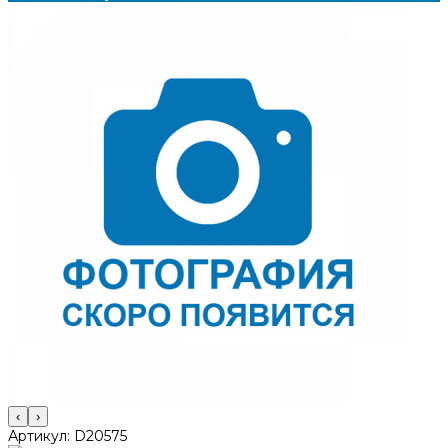
‹
›
Артикул:
D20575