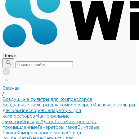
Поиск
Главная
/
Воздушные фильтры для компрессоров
Воздушные фильтры для компрессоров
Масляные фильтры
для компрессоров
Сепараторы для
компрессоров
Магистральные
фильтры
Фильтры
Адсорбент
Компрессоры
промышленные
Генераторы газов
Винтовые
блоки
Компрессорное масло
Отвод
конденсата
Ремни
Запчасти для