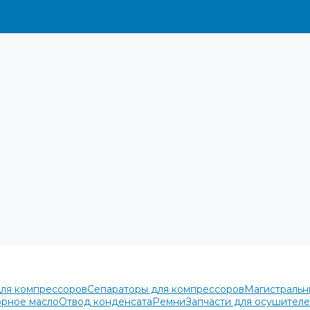
для компрессоров
Сепараторы для компрессоров
Магистральн
рное масло
Отвод конденсата
Ремни
Запчасти для осушител