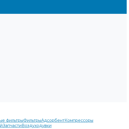
ые фильтры
Фильтры
Адсорбент
Компрессоры
ей
Запчасти
Воздуходувки