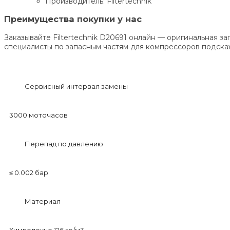
Производитель: Filtertechnik
Преимущества покупки у нас
Заказывайте Filtertechnik D20691 онлайн — оригинальная з
специалисты по запасным частям для компрессоров подска
Сервисный интервал замены
3000 моточасов
Перепад по давлению
≤ 0.002 бар
Материал
Химволокно 126 гр/м3