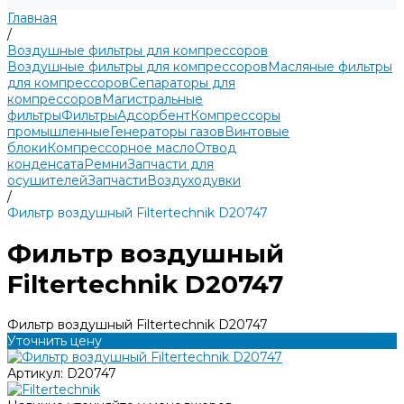
Главная
/
Воздушные фильтры для компрессоров
Воздушные фильтры для компрессоров
Масляные фильтры
для компрессоров
Сепараторы для
компрессоров
Магистральные
фильтры
Фильтры
Адсорбент
Компрессоры
промышленные
Генераторы газов
Винтовые
блоки
Компрессорное масло
Отвод
конденсата
Ремни
Запчасти для
осушителей
Запчасти
Воздуходувки
/
Фильтр воздушный Filtertechnik D20747
Фильтр воздушный
Filtertechnik D20747
Фильтр воздушный Filtertechnik D20747
Уточнить цену
Артикул:
D20747