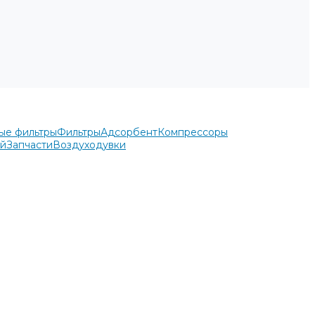
ые фильтры
Фильтры
Адсорбент
Компрессоры
ей
Запчасти
Воздуходувки