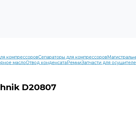
для компрессоров
Сепараторы для компрессоров
Магистральн
рное масло
Отвод конденсата
Ремни
Запчасти для осушител
hnik D20807