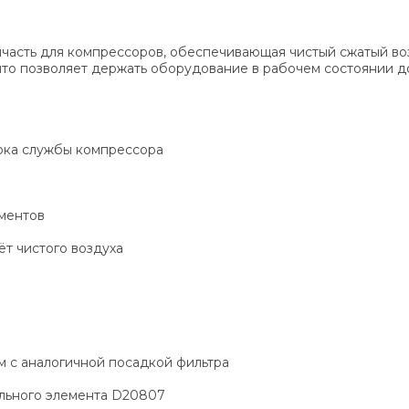
пчасть для компрессоров, обеспечивающая чистый сжатый воз
что позволяет держать оборудование в рабочем состоянии д
ока службы компрессора
ментов
т чистого воздуха
ям с аналогичной посадкой фильтра
ального элемента D20807