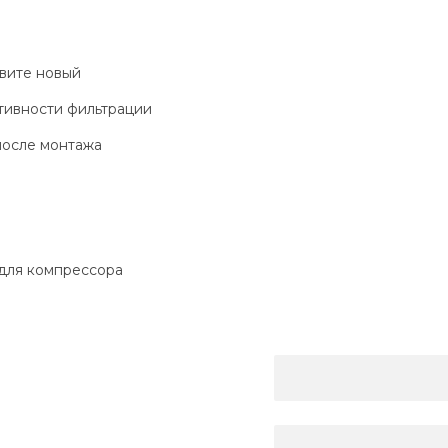
овите новый
тивности фильтрации
после монтажа
 для компрессора