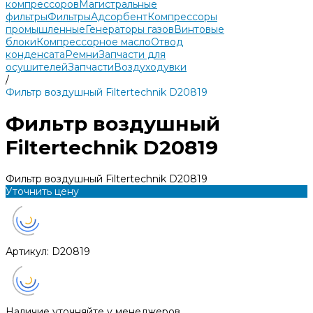
компрессоров
Магистральные
фильтры
Фильтры
Адсорбент
Компрессоры
промышленные
Генераторы газов
Винтовые
блоки
Компрессорное масло
Отвод
конденсата
Ремни
Запчасти для
осушителей
Запчасти
Воздуходувки
/
Фильтр воздушный Filtertechnik D20819
Фильтр воздушный
Filtertechnik D20819
Фильтр воздушный Filtertechnik D20819
Уточнить цену
Артикул:
D20819
Наличие уточняйте у менеджеров