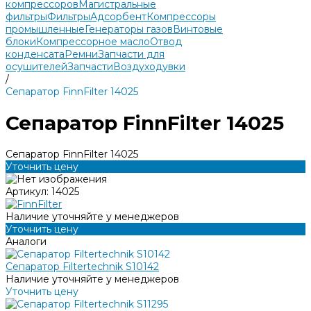
компрессоров
Магистральные
фильтры
Фильтры
Адсорбент
Компрессоры
промышленные
Генераторы газов
Винтовые
блоки
Компрессорное масло
Отвод
конденсата
Ремни
Запчасти для
осушителей
Запчасти
Воздуходувки
/
Сепаратор FinnFilter 14025
Сепаратор FinnFilter 14025
Сепаратор FinnFilter 14025
Уточнить цену
Артикул:
14025
Наличие уточняйте у менеджеров
Уточнить цену
Аналоги
Сепаратор Filtertechnik S10142
Наличие уточняйте у менеджеров
Уточнить цену