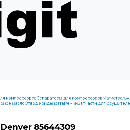
для компрессоров
Сепараторы для компрессоров
Магистральн
рное масло
Отвод конденсата
Ремни
Запчасти для осушител
Denver 85644309