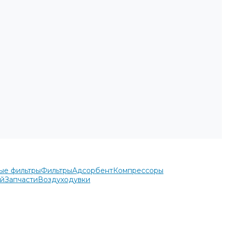
ые фильтры
Фильтры
Адсорбент
Компрессоры
ей
Запчасти
Воздуходувки