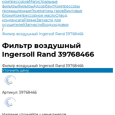
компрессоров
Магистральные
фильтры
Фильтры
Адсорбент
Компрессоры
промышленные
Генераторы газов
Винтовые
блоки
Компрессорное масло
Отвод
конденсата
Ремни
Запчасти для
осушителей
Запчасти
Воздуходувки
/
Фильтр воздушный Ingersoll Rand 39768466
Фильтр воздушный
Ingersoll Rand 39768466
Фильтр воздушный Ingersoll Rand 39768466
Уточнить цену
Артикул:
39768466
Наличие уточняйте у менеджеров