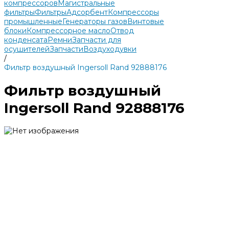
компрессоров
Магистральные
фильтры
Фильтры
Адсорбент
Компрессоры
промышленные
Генераторы газов
Винтовые
блоки
Компрессорное масло
Отвод
конденсата
Ремни
Запчасти для
осушителей
Запчасти
Воздуходувки
/
Фильтр воздушный Ingersoll Rand 92888176
Фильтр воздушный
Ingersoll Rand 92888176