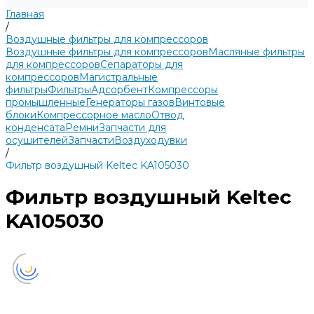
Главная
/
Воздушные фильтры для компрессоров
Воздушные фильтры для компрессоров
Масляные фильтры
для компрессоров
Сепараторы для
компрессоров
Магистральные
фильтры
Фильтры
Адсорбент
Компрессоры
промышленные
Генераторы газов
Винтовые
блоки
Компрессорное масло
Отвод
конденсата
Ремни
Запчасти для
осушителей
Запчасти
Воздуходувки
/
Фильтр воздушный Keltec KA105030
Фильтр воздушный Keltec
KA105030