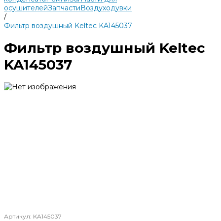
осушителей
Запчасти
Воздуходувки
/
Фильтр воздушный Keltec KA145037
Фильтр воздушный Keltec
KA145037
Артикул:
KA145037