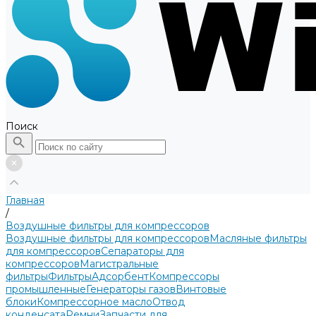
Поиск
Главная
/
Воздушные фильтры для компрессоров
Воздушные фильтры для компрессоров
Масляные фильтры
для компрессоров
Сепараторы для
компрессоров
Магистральные
фильтры
Фильтры
Адсорбент
Компрессоры
промышленные
Генераторы газов
Винтовые
блоки
Компрессорное масло
Отвод
конденсата
Ремни
Запчасти для