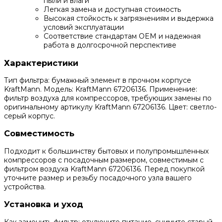
пыли и влаги
Легкая замена и доступная стоимость
Высокая стойкость к загрязнениям и выдержка
условий эксплуатации
Соответствие стандартам OEM и надежная
работа в долгосрочной перспективе
Характеристики
Тип фильтра: бумажный элемент в прочном корпусе
KraftMann. Модель: KraftMann 67206136. Применение:
фильтр воздуха для компрессоров, требующих замены по
оригинальному артикулу KraftMann 67206136. Цвет: светло-
серый корпус.
Совместимость
Подходит к большинству бытовых и полупромышленных
компрессоров с посадочным размером, совместимым с
фильтром воздуха KraftMann 67206136. Перед покупкой
уточните размер и резьбу посадочного узла вашего
устройства.
Установка и уход
Как заменить фильтр: отключите питание, снимите старый