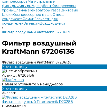
компрессоров
Магистральные
фильтры
Фильтры
Адсорбент
Компрессоры
промышленные
Генераторы газов
Винтовые
блоки
Компрессорное масло
Отвод
конденсата
Ремни
Запчасти для
осушителей
Запчасти
Воздуходувки
/
Фильтр воздушный KraftMann 67206136
Фильтр воздушный
KraftMann 67206136
Фильтр воздушный KraftMann 67206136
Уточнить цену
Артикул:
67206136
Наличие уточняйте у менеджеров
Уточнить цену
Аналоги
Фильтр воздушный Filtertechnik D20288
В наличии: 136