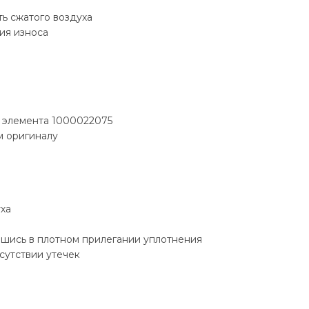
ь сжатого воздуха
ия износа
 элемента 1000022075
м оригиналу
ха
шись в плотном прилегании уплотнения
сутствии утечек