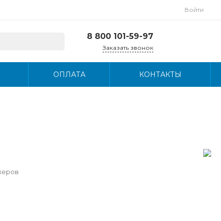
Войти
8 800 101-59-97
Заказать звонок
8 800 101-59-97
ОПЛАТА
КОНТАКТЫ
г. Люберцы,
Октябрьский
проспект, д. 249
Пн-Пт, с 9:00-18:00
info@wigit.ru
жеров