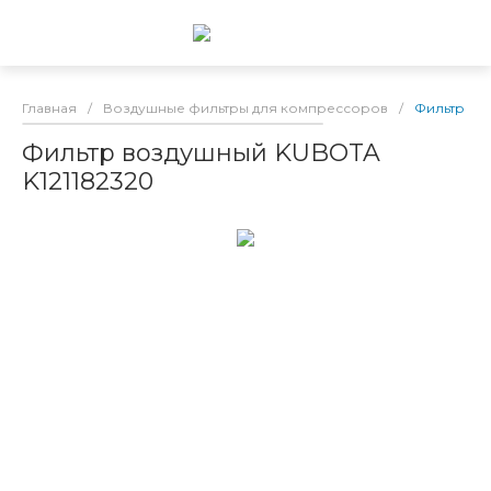
Главная
/
Воздушные фильтры для компрессоров
/
Фильтр во
Фильтр воздушный KUBOTA
K121182320