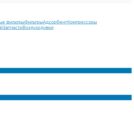
ые фильтры
Фильтры
Адсорбент
Компрессоры
ей
Запчасти
Воздуходувки