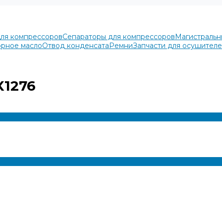
для компрессоров
Сепараторы для компрессоров
Магистральн
рное масло
Отвод конденсата
Ремни
Запчасти для осушител
X1276