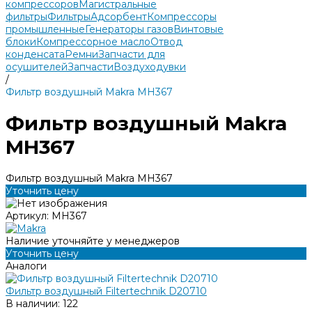
компрессоров
Магистральные
фильтры
Фильтры
Адсорбент
Компрессоры
промышленные
Генераторы газов
Винтовые
блоки
Компрессорное масло
Отвод
конденсата
Ремни
Запчасти для
осушителей
Запчасти
Воздуходувки
/
Фильтр воздушный Makra MH367
Фильтр воздушный Makra
MH367
Фильтр воздушный Makra MH367
Уточнить цену
Артикул:
MH367
Наличие уточняйте у менеджеров
Уточнить цену
Аналоги
Фильтр воздушный Filtertechnik D20710
В наличии: 122