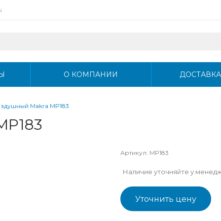
u
Ы
О КОМПАНИИ
ДОСТАВКА
оздушный Makra MP183
MP183
Артикул:
MP183
Наличие уточняйте у менед
Уточнить цену