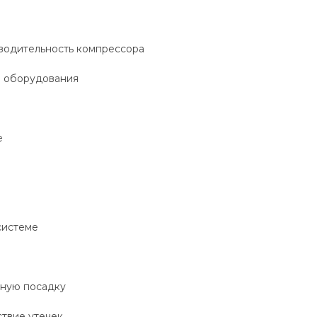
водительность компрессора
ы оборудования
е
системе
тную посадку
ствие утечек