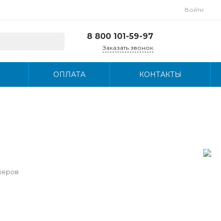
Войти
8 800 101-59-97
Заказать звонок
8 800 101-59-97
ОПЛАТА
КОНТАКТЫ
г. Люберцы,
Октябрьский
проспект, д. 249
Пн-Пт, с 9:00-18:00
info@wigit.ru
жеров